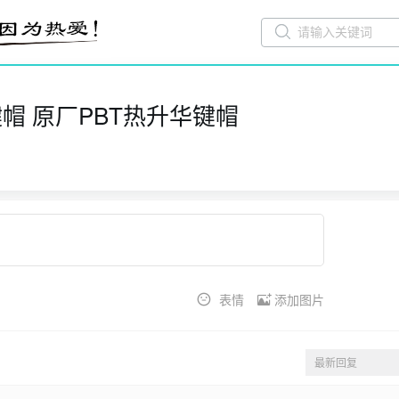
)键帽 原厂PBT热升华键帽
表情
添加图片
最新回复