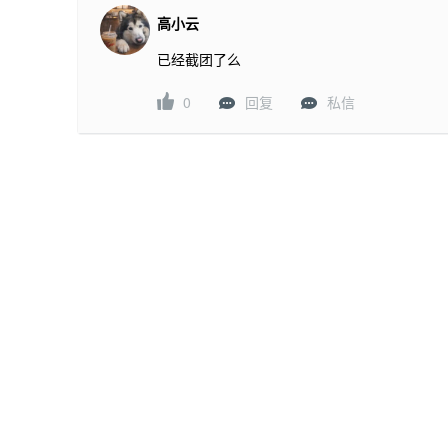
高小云
已经截团了么
0
回复
私信