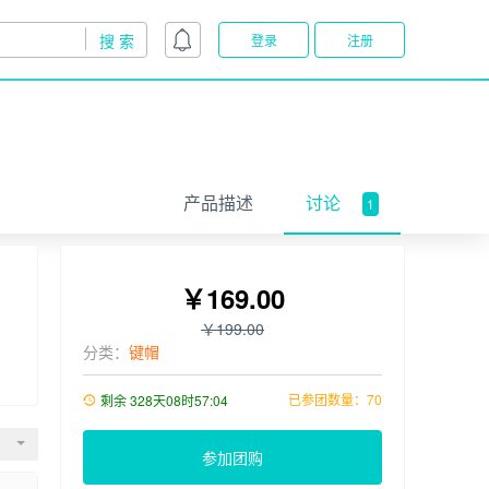
登录
注册
产品描述
讨论
1
￥169.00
￥199.00
分类：
键帽
已参团数量：70
剩余
328天08时57:04
参加团购