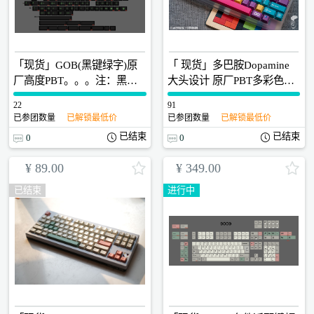
「现货」GOB(黑键绿字)原
「 现货」多巴胺Dopamine
厂高度PBT。。。注：黑键
大头设计 原厂PBT多彩色全
白字、蓝字、紫字、红字也
五面热升华键帽 新升级显微
22
0
91
0
可以拍这个链接，备注上颜
镜QC歪字检查
已参团数量
已解锁最低价
已参团数量
已解锁最低价
色
已结束
已结束
0
0
¥
89.00
¥
349.00
已结束
进行中