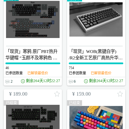
「现货」寒鸦 原厂PBT热升
「现货」WOB(黑键白字)
华键帽 “玉颜不及寒鸦色 犹
/R2全新工艺原厂高热升华键
带昭阳日影来”
帽
46
0
754
0
已参团数量
已解锁最低价
已参团数量
已解锁最低价
剩余
264天12时22:26
剩余
264天12时22:26
2
6
¥
189.00
¥
159.00
已结束
已结束