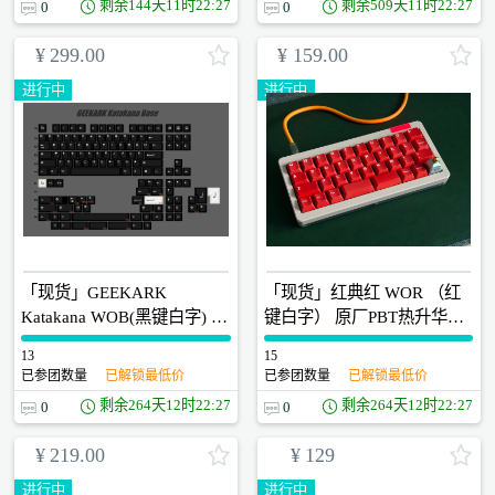
剩余
144天11时22:26
剩余
509天11时22:26
0
0
¥
299.00
¥
159.00
进行中
进行中
「现货」GEEKARK
「现货」红典红 WOR （红
Katakana WOB(黑键白字) 日
键白字） 原厂PBT热升华键
文片假名 原厂PBT热升华键
帽 侧面无渐变
13
0
15
0
帽
已参团数量
已解锁最低价
已参团数量
已解锁最低价
剩余
264天12时22:26
剩余
264天12时22:26
0
0
¥
219.00
¥
129
进行中
进行中