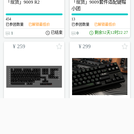
「现货」9009 R2
「现货」9009套件适配键帽
小团
454
0
13
0
已参团数量
已解锁最低价
已参团数量
已解锁最低价
已结束
剩余
52天12时22:26
1
0
¥
259
¥
299
黑苹果键帽小团
「现货」“鲁鲁修&C.C.”R2
主题键帽
6
0
32
0
参与人数
最低价格还差人数
参与人数
最低价格还差人数