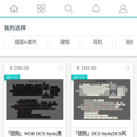
我的选择
键盘&套件
键帽
耳机
鼠标
¥
208.00
¥
169.00
进行中
进行中
「团购」WOB DCS Style(黑
「团购」DCS Style(DCS风