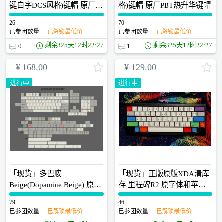
键白字DCS风格)键帽 原厂
格)键帽 原厂PBT热升华键帽
PBT热升华键帽
26
0
70
0
已参团数量
已解锁最低价
已参团数量
已解锁最低价
剩余
325天12时22:26
剩余
325天12时22:26
0
1
¥
168.00
¥
129.00
进行中
进行中
「现货」多巴胺
「现货」正版原版XDA清库
Beige(Dopamine Beige) 原厂
存 里程碑R2 原字体和苹果
PBT多彩色热升华键帽 升级
字体两款
79
0
46
0
显微镜QC歪字检查
已参团数量
已解锁最低价
已参团数量
已解锁最低价